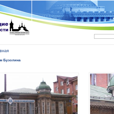
вная
м Бузолина