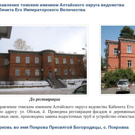
равление томским имением Алтайского округа ведомства
бинета Его Императорского Величества
До реставрации
равление томским имением Алтайского округа ведомства Кабинета Его 
по адресу: ул. Обская, 4. Проведена реставрация фасадов и деревянн
овых окон, произведена замена водосточных труб и устройство отмостки
рковь во имя Покрова Пресвятой Богородицы, с. Покровка