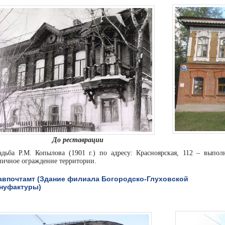
До реставрации
адьба Р.М. Копылова (1901 г.) по адресу: Красноярская, 112 – выпо
пичное ограждение территории.
авпочтамт (Здание филиала Богородско-Глуховской
нуфактуры)