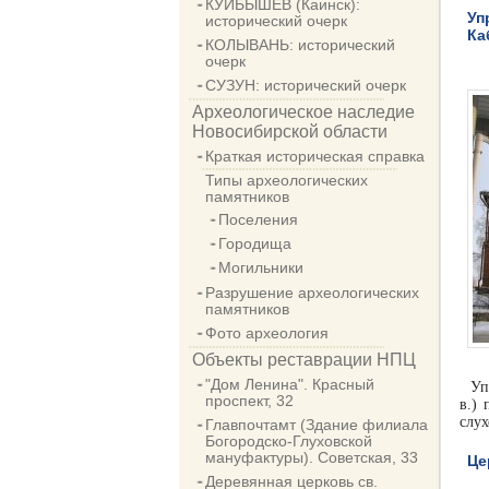
КУЙБЫШЕВ (Каинск):
Уп
исторический очерк
Ка
КОЛЫВАНЬ: исторический
очерк
СУЗУН: исторический очерк
Археологическое наследие
Новосибирской области
Краткая историческая справка
Типы археологических
памятников
Поселения
Городища
Могильники
Разрушение археологических
памятников
Фото археология
Объекты реставрации НПЦ
"Дом Ленина". Красный
Уп
проспект, 32
в.) 
слух
Главпочтамт (Здание филиала
Богородско-Глуховской
мануфактуры). Советская, 33
Це
Деревянная церковь св.