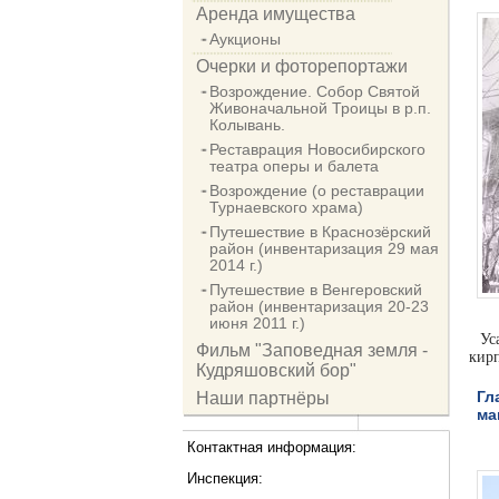
Аренда имущества
Аукционы
Очерки и фоторепортажи
Возрождение. Собор Святой
Живоначальной Троицы в р.п.
Колывань.
Реставрация Новосибирского
театра оперы и балета
Возрождение (о реставрации
Турнаевского храма)
Путешествие в Краснозёрский
район (инвентаризация 29 мая
2014 г.)
Путешествие в Венгеровский
район (инвентаризация 20-23
июня 2011 г.)
Ус
Фильм "Заповедная земля -
кир
Кудряшовский бор"
Гл
Наши партнёры
ма
Контактная информация:
Инспекция: