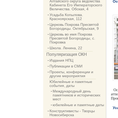
Алтайского округа ведомства
Ос
Кабинета Его Императорского
Величества. Обская, 4
Усадьба Копылова.
Красноярская, 112
Церковь Покрова Пресвятой
Богородицы. Октябрьская, 9
Церковь во имя Покрова
Пресвятой Богородицы, с.
Покровка
Школа. Ленина, 22
Популяризация ОКН
Издания НПЦ
Публикации в СМИ
Проекты, конференции и
другие мероприятия
Юбилейные и памятные
события, даты
Ос
Международный день
атт
памятников и исторических
Про
мест
юбилейные и памятные даты
Ус
Конструктивисты - Творцы
Новосибирска