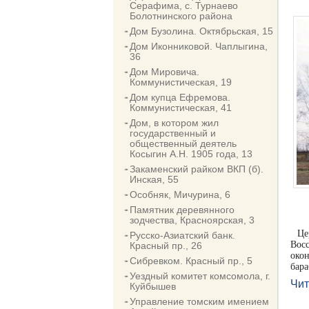
Серафима, с. Турнаево
Болотнинского района
Дом Бузолина. Октябрьская, 15
Дом Иконниковой. Чаплыгина,
36
Дом Мировича.
Коммунистическая, 19
Дом купца Ефремова.
Коммунистическая, 41
Дом, в котором жил
государственный и
общественный деятель
Косыгин А.Н. 1905 года, 13
Закаменский райком ВКП (б).
Инская, 55
Особняк, Мичурина, 6
Памятник деревянного
зодчества, Красноярская, 3
Це
Русско-Азиатский банк.
Восс
Красный пр., 26
око
Сибревком. Красный пр., 5
бара
Уездный комитет комсомола, г.
Чит
Куйбышев
Управление томским имением