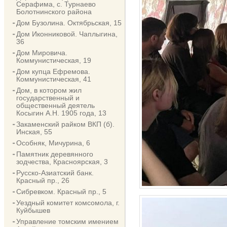
Серафима, с. Турнаево
Болотнинского района
Дом Бузолина. Октябрьская, 15
Дом Иконниковой. Чаплыгина,
36
Дом Мировича.
Коммунистическая, 19
Дом купца Ефремова.
Коммунистическая, 41
Дом, в котором жил
государственный и
общественный деятель
Косыгин А.Н. 1905 года, 13
Закаменский райком ВКП (б).
Инская, 55
Особняк, Мичурина, 6
Памятник деревянного
зодчества, Красноярская, 3
Русско-Азиатский банк.
Красный пр., 26
Сибревком. Красный пр., 5
Уездный комитет комсомола, г.
Куйбышев
Управление томским имением