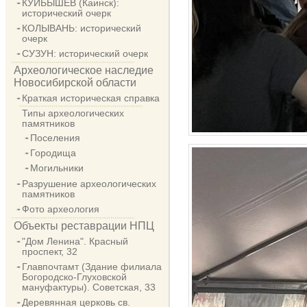
КУЙБЫШЕВ (Каинск):
исторический очерк
КОЛЫВАНЬ: исторический
очерк
СУЗУН: исторический очерк
Археологическое наследие
Новосибирской области
Краткая историческая справка
Типы археологических
памятников
Поселения
Городища
Могильники
Разрушение археологических
памятников
Фото археология
Объекты реставрации НПЦ
"Дом Ленина". Красный
проспект, 32
Главпочтамт (Здание филиала
Богородско-Глуховской
мануфактуры). Советская, 33
Деревянная церковь св.