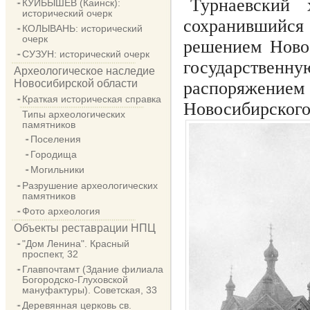
Турнаевский
КУЙБЫШЕВ (Каинск):
исторический очерк
сохранившийся
КОЛЫВАНЬ: исторический
очерк
решением Ново
СУЗУН: исторический очерк
государственну
Археологическое наследие
Новосибирской области
распоряжением
Краткая историческая справка
Новосибирского
Типы археологических
памятников
Поселения
Городища
Могильники
Разрушение археологических
памятников
Фото археология
Объекты реставрации НПЦ
"Дом Ленина". Красный
проспект, 32
Главпочтамт (Здание филиала
Богородско-Глуховской
мануфактуры). Советская, 33
Деревянная церковь св.