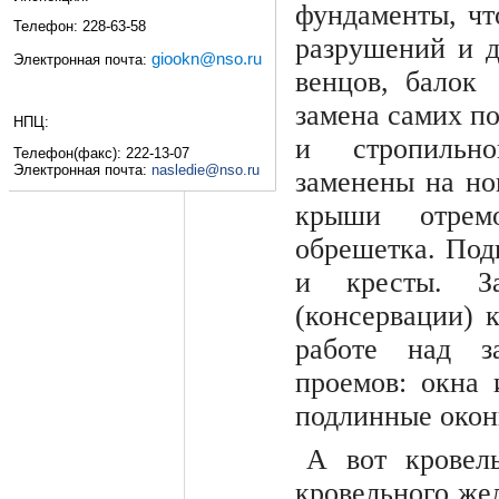
фундаменты, чт
Телефон: 228-63-58
разрушений и д
giookn@nso.ru
Электронная почта:
венцов, балок
замена самих п
НПЦ:
и стропильно
Телефон(факс): 222-13-07
Электронная почта:
nasledie@nso.ru
заменены на но
крыши отремо
обрешетка. Под
и кресты. З
(консервации) 
работе над з
проемов: окна
подлинные окон
А вот кровел
кровельного жел