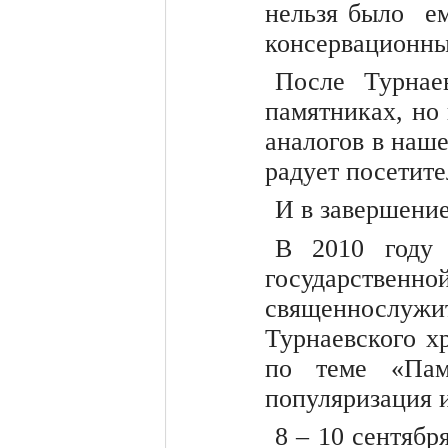
нельзя было ем
консервационны
После Турнае
памятниках, но
аналогов в наш
радует посетите
И в завершен
В 2010 году 
государственн
священнослужит
Турнаевского х
по теме «Памя
популяризация 
8 – 10 сентяб