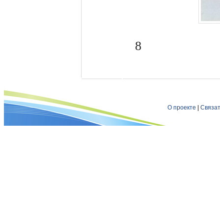
8
О проекте
|
Связат