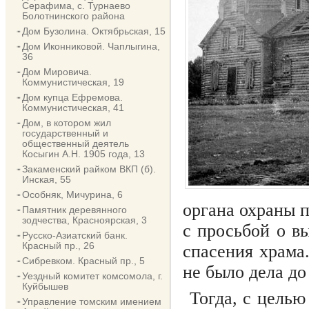
Серафима, с. Турнаево
Болотнинского района
Дом Бузолина. Октябрьская, 15
Дом Иконниковой. Чаплыгина,
36
Дом Мировича.
Коммунистическая, 19
Дом купца Ефремова.
Коммунистическая, 41
Дом, в котором жил
государственный и
общественный деятель
Косыгин А.Н. 1905 года, 13
Закаменский райком ВКП (б).
Инская, 55
Особняк, Мичурина, 6
органа охраны 
Памятник деревянного
зодчества, Красноярская, 3
с просьбой о в
Русско-Азиатский банк.
Красный пр., 26
спасения храма
Сибревком. Красный пр., 5
не было дела д
Уездный комитет комсомола, г.
Куйбышев
Тогда, с цель
Управление томским имением