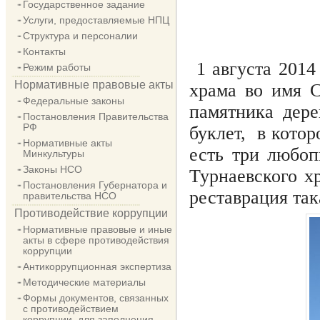
Государственное задание
Услуги, предоставляемые НПЦ
Структура и персоналии
Контакты
1 августа 2014
Режим работы
Нормативные правовые акты
храма во имя С
Федеральные законы
памятника дере
Постановления Правительства
РФ
буклет, в кото
Нормативные акты
есть три любоп
Минкультуры
Законы НСО
Турнаевского х
Постановления Губернатора и
реставрация та
правительства НСО
Противодействие коррупции
Нормативные правовые и иные
акты в сфере противодействия
коррупции
Антикоррупционная экспертиза
Методические материалы
Формы документов, связанных
с противодействием
коррупции, для заполнения