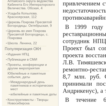
Алтайского округа ведомства
привлечением с
Кабинета Его Императорского
Величества. Обская, 4
недостаточно
Усадьба Копылова.
противоаварийн
Красноярская, 112
Церковь Покрова Пресвятой
В 1999 году 
Богородицы. Октябрьская, 9
Церковь во имя Покрова
реставрационны
Пресвятой Богородицы, с.
Покровка
сотрудник НПЦ,
Школа. Ленина, 22
Проект был сог
Популяризация ОКН
проекта восста
Издания НПЦ
Публикации в СМИ
Л.В. Тимяшевск
Проекты, конференции и
ремонтно-реста
другие мероприятия
Юбилейные и памятные
8,7 млн. руб.
события, даты
Международный день
принимали пос
памятников и исторических
мест
Андрикенус), а 
юбилейные и памятные даты
В течение 6
Конструктивисты - Творцы
Новосибирска