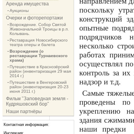
направлением д
Аренда имущества
поскольку утра
Аукционы
конструкций з
Очерки и фоторепортажи
Возрождение. Собор Святой
опытные подряд
Живоначальной Троицы в р.п.
Колывань.
подрядчиков на
Реставрация Новосибирского
несколько стро
театра оперы и балета
Возрождение (о
работах приним
реставрации Турнаевского
храма)
осуществлял по
Путешествие в Краснозёрский
контроль за их
район (инвентаризация 29 мая
2014 г.)
надзор и т.д.
Путешествие в Венгеровский
район (инвентаризация 20-23
июня 2011 г.)
Самые тяжелые
Фильм "Заповедная земля -
проведены по
Кудряшовский бор"
укреплению н
Наши партнёры
здания сжимами 
Контактная информация:
наши предки 
Инспекция: