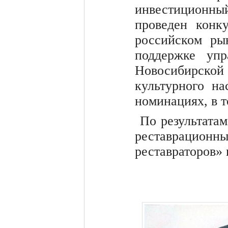
инвестиционны
проведен конк
российском ры
поддержке упр
Новосибирской 
культурного н
номинациях, в т
По результата
реставрацион
реставраторов»