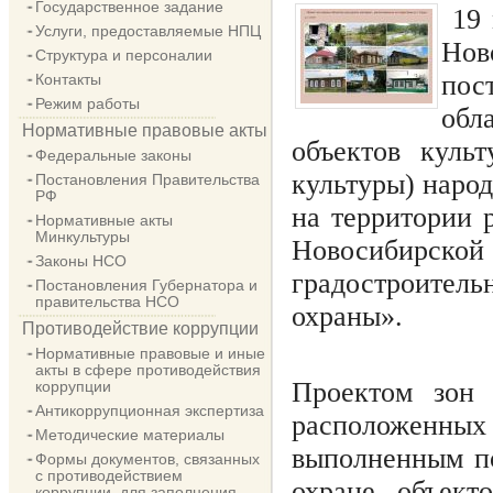
Государственное задание
19 
Услуги, предоставляемые НПЦ
Нов
Структура и персоналии
пос
Контакты
Режим работы
обл
Нормативные правовые акты
объектов куль
Федеральные законы
культуры) наро
Постановления Правительства
РФ
на территории 
Нормативные акты
Минкультуры
Новосибирской 
Законы НСО
градостроител
Постановления Губернатора и
правительства НСО
охраны».
Противодействие коррупции
Нормативные правовые и иные
акты в сфере противодействия
Проектом зон 
коррупции
Антикоррупционная экспертиза
расположенных
Методические материалы
выполненным по
Формы документов, связанных
с противодействием
охране объект
коррупции, для заполнения