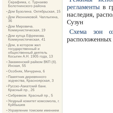
Серафима, с. Турнаево
регламенты
в гр
Болотнинского района
Дом Бузолина. Октябрьская, 15
наследия, расп
Дом Иконниковой. Чаплыгина,
Сузун
36
Дом Мировича.
Коммунистическая, 19
Схема зон ох
Дом купца Ефремова.
расположенных 
Коммунистическая, 41
Дом, в котором жил
государственный и
общественный деятель
Косыгин А.Н. 1905 года, 13
Закаменский райком ВКП (б).
Инская, 55
Особняк, Мичурина, 6
Памятник деревянного
зодчества, Красноярская, 3
Русско-Азиатский банк.
Красный пр., 26
Сибревком. Красный пр., 5
Уездный комитет комсомола, г.
Куйбышев
Управление томским имением