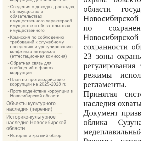
Сведения о доходах, расходах,
области госу
об имуществе и
обязательствах
Новосибирской 
имущественного характераоб
имуществе и обязательствах
по сохранен
имущественного
Новосибирск
Комиссия по соблюдению
требований к служебному
сохранности об
поведению и урегулированию
конфликта интересов
23 зоны охран
(аттестационная комиссия)
Обратная связь для
регулирования 
сообщений о фактах
коррупции
режимы испол
План по противодействию
регламенты.
коррупции на 2025-2028 гг.
Противодействие коррупции в
Принятая сист
Новосибирской области
наследия охваты
Объекты культурного
наследия (перечни)
Документ призв
Историко-культурное
облика Сузун
наследие Новосибирской
области
медеплавильный
История и краткий обзор