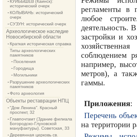
Режимы испол
КУЙБЫШЕВ (Каинск):
исторический очерк
регламенты в 
КОЛЫВАНЬ: исторический
любое строите
очерк
СУЗУН: исторический очерк
деятельность. В
Археологическое наследие
застройки и хо
Новосибирской области
Краткая историческая справка
хозяйственная
Типы археологических
соблюдением р
памятников
Поселения
например, высо
Городища
метров), а так
Могильники
гаммы.
Разрушение археологических
памятников
Фото археология
Объекты реставрации НПЦ
Приложения
:
"Дом Ленина". Красный
проспект, 32
Пе
речень объе
Главпочтамт (Здание филиала
на территории 
Богородско-Глуховской
мануфактуры). Советская, 33
Режимы испол
Деревянная церковь св.