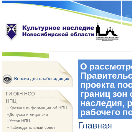
О рассмотр
Правительс
Версия для слабовидящих
проекта по
границ зон
ГИ ОКН НСО
наследия, 
НПЦ
Краткая информация об НПЦ
рабочего п
Допуски и лицензии
Устав НПЦ
Главная
Наблюдательный совет