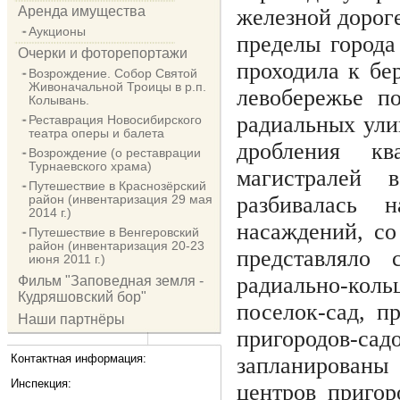
Аренда имущества
железной дорог
Аукционы
пределы города
Очерки и фоторепортажи
проходила к бе
Возрождение. Собор Святой
Живоначальной Троицы в р.п.
левобережье п
Колывань.
радиальных ули
Реставрация Новосибирского
театра оперы и балета
дробления кв
Возрождение (о реставрации
Турнаевского храма)
магистралей 
Путешествие в Краснозёрский
разбивалась 
район (инвентаризация 29 мая
2014 г.)
насаждений, со
Путешествие в Венгеровский
район (инвентаризация 20-23
представляло 
июня 2011 г.)
радиально-коль
Фильм "Заповедная земля -
Кудряшовский бор"
поселок-сад, п
Наши партнёры
пригородов-сад
Контактная информация:
запланированы
Инспекция:
центров пригор