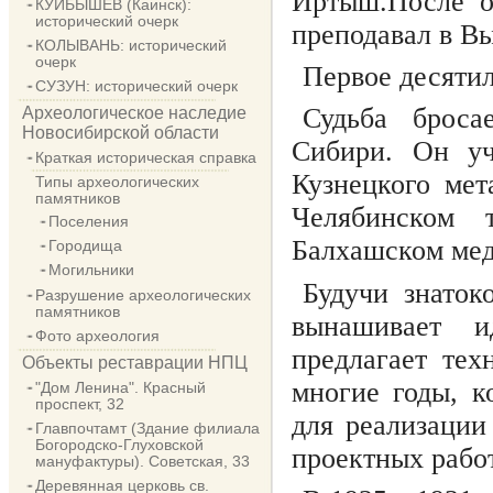
Иртыш.После о
КУЙБЫШЕВ (Каинск):
исторический очерк
преподавал в В
КОЛЫВАНЬ: исторический
очерк
Первое десятил
СУЗУН: исторический очерк
Судьба броса
Археологическое наследие
Новосибирской области
Сибири. Он уча
Краткая историческая справка
Кузнецкого мет
Типы археологических
памятников
Челябинском 
Поселения
Балхашском мед
Городища
Могильники
Будучи знаток
Разрушение археологических
памятников
вынашивает и
Фото археология
предлагает тех
Объекты реставрации НПЦ
многие годы, к
"Дом Ленина". Красный
проспект, 32
для реализации
Главпочтамт (Здание филиала
Богородско-Глуховской
проектных работ
мануфактуры). Советская, 33
Деревянная церковь св.