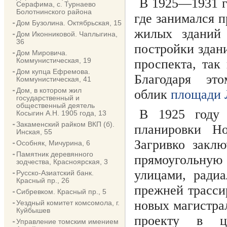
В 1925—1931 г
Серафима, с. Турнаево
Болотнинского района
где занимался 
Дом Бузолина. Октябрьская, 15
жилых зданий
Дом Иконниковой. Чаплыгина,
36
постройки здан
Дом Мировича.
Коммунистическая, 19
проспекта, так
Дом купца Ефремова.
Благодаря эт
Коммунистическая, 41
Дом, в котором жил
облик
площади 
государственный и
общественный деятель
В 1925 году 
Косыгин А.Н. 1905 года, 13
Закаменский райком ВКП (б).
планировки Но
Инская, 55
Загривко закл
Особняк, Мичурина, 6
Памятник деревянного
прямоугольную
зодчества, Красноярская, 3
улицами, радиа
Русско-Азиатский банк.
Красный пр., 26
прежней трасси
Сибревком. Красный пр., 5
новых магистра
Уездный комитет комсомола, г.
Куйбышев
проекту в це
Управление томским имением