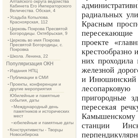
Алтайского округа ведомства
администрати
Кабинета Его Императорского
Величества. Обская, 4
радиальных ули
Усадьба Копылова.
Красным проспе
Красноярская, 112
Церковь Покрова Пресвятой
пересекающие 
Богородицы. Октябрьская, 9
Церковь во имя Покрова
проекте «глав
Пресвятой Богородицы, с.
Покровка
крестообразно 
Школа. Ленина, 22
них проходила 
Популяризация ОКН
железной дорог
Издания НПЦ
и Инюшинский р
Публикации в СМИ
Проекты, конференции и
лесопарковую 
другие мероприятия
Юбилейные и памятные
пригородные з
события, даты
пересекая речк
Международный день
памятников и исторических
Камышенскому 
мест
юбилейные и памятные даты
станции Инск
Конструктивисты - Творцы
перпендикуляр
Новосибирска