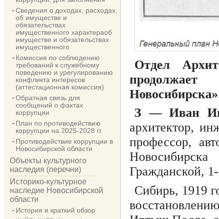
Сведения о доходах, расходах,
об имуществе и
обязательствах
имущественного характераоб
имуществе и обязательствах
имущественного
Комиссия по соблюдению
Отдел Архи
требований к служебному
поведению и урегулированию
продолжает
конфликта интересов
(аттестационная комиссия)
Новосибирска».
Обратная связь для
сообщений о фактах
З — Иван Ив
коррупции
План по противодействию
архитектор, ин
коррупции на 2025-2028 гг.
профессор, авт
Противодействие коррупции в
Новосибирской области
Новосибирска
Объекты культурного
Гражданской, 1-
наследия (перечни)
Историко-культурное
Сибирь, 1919 г
наследие Новосибирской
области
восстановлению
История и краткий обзор