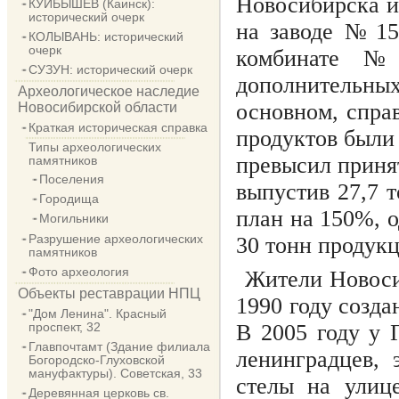
Новосибирска и
КУЙБЫШЕВ (Каинск):
исторический очерк
на заводе № 15
КОЛЫВАНЬ: исторический
очерк
комбинате №
СУЗУН: исторический очерк
дополнительных
Археологическое наследие
основном, спра
Новосибирской области
Краткая историческая справка
продуктов были
Типы археологических
превысил принят
памятников
Поселения
выпустив 27,7 
Городища
план на 150%, 
Могильники
Разрушение археологических
30 тонн продукц
памятников
Фото археология
Жители Новоси
Объекты реставрации НПЦ
1990 году созд
"Дом Ленина". Красный
проспект, 32
В 2005 году у 
Главпочтамт (Здание филиала
ленинградцев, 
Богородско-Глуховской
мануфактуры). Советская, 33
стелы на улиц
Деревянная церковь св.