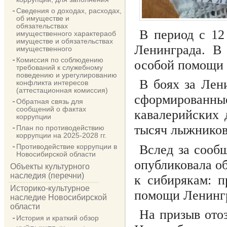
Сведения о доходах, расходах,
об имуществе и
обязательствах
В период с 12
имущественного характераоб
имуществе и обязательствах
Ленинграда. В
имущественного
Комиссия по соблюдению
особой помощи 
требований к служебному
поведению и урегулированию
В боях за Лен
конфликта интересов
(аттестационная комиссия)
сформированные
Обратная связь для
сообщений о фактах
кавалерийских 
коррупции
тысяч лыжников
План по противодействию
коррупции на 2025-2028 гг.
Вслед за сооб
Противодействие коррупции в
Новосибирской области
опубликовала о
Объекты культурного
наследия (перечни)
к сибирякам: п
Историко-культурное
помощи Ленингр
наследие Новосибирской
области
На призыв отоз
История и краткий обзор