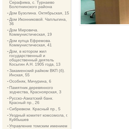
Серафима, с. Турнаево
Болотнинского района
Дом Бузолина. Октябрьская, 15
Дом Иконниковой. Чаплыгина,
36
Дом Мировича.
Коммунистическая, 19
Дом купца Ефремова.
Коммунистическая, 41
Дом, в котором жил
государственный и
общественный деятель
Косыгин А.Н. 1905 года, 13
Закаменский райком ВКП (б).
Инская, 55
Особняк, Мичурина, 6
Памятник деревянного
зодчества, Красноярская, 3
Русско-Азиатский банк.
Красный пр., 26
Сибревком. Красный пр., 5
Уездный комитет комсомола, г.
Куйбышев
Управление томским имением