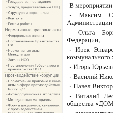
Государственное задание
В мероприятии
Услуги, предоставляемые НПЦ
Структура и персоналии
- Максим Ст
Контакты
Администрации 
Режим работы
Нормативные правовые акты
- Ольга Бор
Федеральные законы
Федерации,
Постановления Правительства
РФ
- Ирек Энвар
Нормативные акты
Минкультуры
коммунального 
Законы НСО
- Игорь Юрьеви
Постановления Губернатора и
правительства НСО
- Василий Нико
Противодействие коррупции
Нормативные правовые и иные
- Павел Виктор
акты в сфере противодействия
коррупции
Антикоррупционная экспертиза
- Виталий Лео
Методические материалы
общества «ДОМ
Формы документов, связанных
с противодействием
коррупции, для заполнения