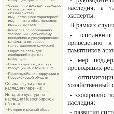
- руководител
Сведения о доходах, расходах,
наследия, а т
об имуществе и
обязательствах
эксперты.
имущественного характераоб
имуществе и обязательствах
В рамках слуш
имущественного
Комиссия по соблюдению
- исполнения
требований к служебному
поведению и урегулированию
приведению к
конфликта интересов
(аттестационная комиссия)
памятников арх
Обратная связь для
сообщений о фактах
- мер поддер
коррупции
План по противодействию
проводящих рес
коррупции на 2025-2028 гг.
Противодействие коррупции в
- оптимизаци
Новосибирской области
хозяйственный 
Объекты культурного
наследия (перечни)
- совершенств
Историко-культурное
наследие Новосибирской
наследия;
области
История и краткий обзор
- развития сис