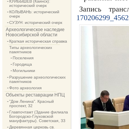
КУЙБЫШЕВ (Каинск):
исторический очерк
Запись тран
КОЛЫВАНЬ: исторический
170206299_4562
очерк
СУЗУН: исторический очерк
Археологическое наследие
Новосибирской области
Краткая историческая справка
Типы археологических
памятников
Поселения
Городища
Могильники
Разрушение археологических
памятников
Фото археология
Объекты реставрации НПЦ
"Дом Ленина". Красный
проспект, 32
Главпочтамт (Здание филиала
Богородско-Глуховской
мануфактуры). Советская, 33
Деревянная церковь св.