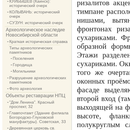
ризалитов акц
КУЙБЫШЕВ (Каинск):
исторический очерк
тимпане распол
КОЛЫВАНЬ: исторический
очерк
нишами, вытя
СУЗУН: исторический очерк
фронтонах риз
Археологическое наследие
Новосибирской области
сухариками. Ф
Краткая историческая справка
образной форм
Типы археологических
памятников
Этажи разделе
Поселения
сухариками. Ок
Городища
того же очерт
Могильники
Разрушение археологических
оконных проёмо
памятников
фасаде выделя
Фото археология
Объекты реставрации НПЦ
второй вход (та
"Дом Ленина". Красный
выходящей на ф
проспект, 32
Главпочтамт (Здание филиала
высоте, флан
Богородско-Глуховской
мануфактуры). Советская, 33
полукруглым 
Деревянная церковь св.