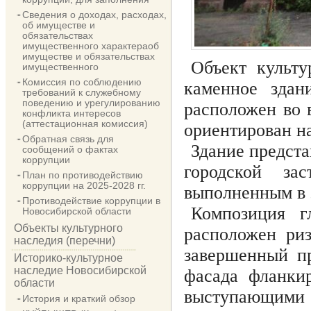
Сведения о доходах, расходах,
об имуществе и
обязательствах
имущественного характераоб
имуществе и обязательствах
Объект культу
имущественного
Комиссия по соблюдению
каменное здани
требований к служебному
поведению и урегулированию
расположен во 
конфликта интересов
(аттестационная комиссия)
ориентирован н
Обратная связь для
Здание предста
сообщений о фактах
коррупции
городской за
План по противодействию
коррупции на 2025-2028 гг.
выполненным в 
Противодействие коррупции в
Композиция г
Новосибирской области
Объекты культурного
расположен риз
наследия (перечни)
завершенный пр
Историко-культурное
наследие Новосибирской
фасада фланки
области
выступающими 
История и краткий обзор