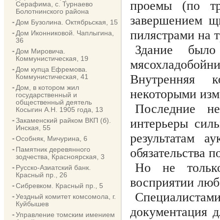
проемы (по т
Серафима, с. Турнаево
Болотнинского района
завершением щ
Дом Бузолина. Октябрьская, 15
пилястрами на т
Дом Иконниковой. Чаплыгина,
36
Здание был
Дом Мировича.
Коммунистическая, 19
мясохладобойн
Дом купца Ефремова.
Внутренняя к
Коммунистическая, 41
Дом, в котором жил
некоторыми изм
государственный и
общественный деятель
Последние не
Косыгин А.Н. 1905 года, 13
Закаменский райком ВКП (б).
интерьеры силь
Инская, 55
результатам а
Особняк, Мичурина, 6
Памятник деревянного
обязательства п
зодчества, Красноярская, 3
Но не тольк
Русско-Азиатский банк.
Красный пр., 26
восприятии любо
Сибревком. Красный пр., 5
Специалиста
Уездный комитет комсомола, г.
Куйбышев
документация д
Управление томским имением